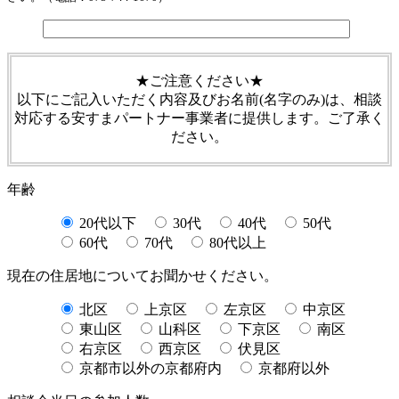
★ご注意ください★
以下にご記入いただく内容及びお名前(名字のみ)は、相談
対応する安すまパートナー事業者に提供します。ご了承く
ださい。
年齢
20代以下
30代
40代
50代
60代
70代
80代以上
現在の住居地についてお聞かせください。
北区
上京区
左京区
中京区
東山区
山科区
下京区
南区
右京区
西京区
伏見区
京都市以外の京都府内
京都府以外